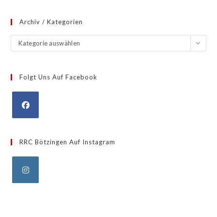
Archiv / Kategorien
Archiv
Kategorie auswählen
/
Kategorien
Folgt Uns Auf Facebook
Opens
in
RRC Bötzingen Auf Instagram
a
new
tab
Opens
in
a