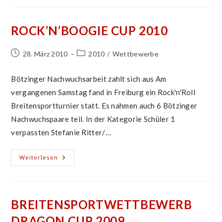
Breitensportturnier
ROCK’N’BOOGIE CUP 2010
Beitrag
Beitrags-
28. März 2010
2010
/
Wettbewerbe
veröffentlicht:
Kategorie:
Bötzinger Nachwuchsarbeit zahlt sich aus Am
vergangenen Samstag fand in Freiburg ein Rock'n'Roll
Breitensportturnier statt. Es nahmen auch 6 Bötzinger
Nachwuchspaare teil. In der Kategorie Schüler 1
verpassten Stefanie Ritter/…
Rock’n’Boogie
Weiterlesen
Cup
2010
BREITENSPORTWETTBEWERB
DRAGON CUP 2009