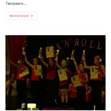
Tanzpaare…
Breitensportwettbewerb
Weiterlesen
Zell
Am
Harmersbach