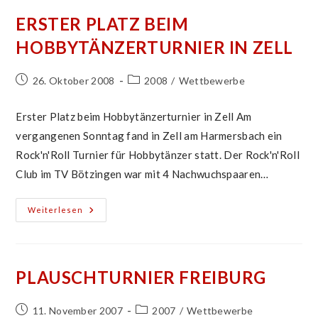
ERSTER PLATZ BEIM
HOBBYTÄNZERTURNIER IN ZELL
Beitrag
Beitrags-
26. Oktober 2008
2008
/
Wettbewerbe
veröffentlicht:
Kategorie:
Erster Platz beim Hobbytänzerturnier in Zell Am
vergangenen Sonntag fand in Zell am Harmersbach ein
Rock'n'Roll Turnier für Hobbytänzer statt. Der Rock'n'Roll
Club im TV Bötzingen war mit 4 Nachwuchspaaren…
Erster
Weiterlesen
Platz
Beim
Hobbytänzerturnier
In
Zell
PLAUSCHTURNIER FREIBURG
Beitrag
Beitrags-
11. November 2007
2007
/
Wettbewerbe