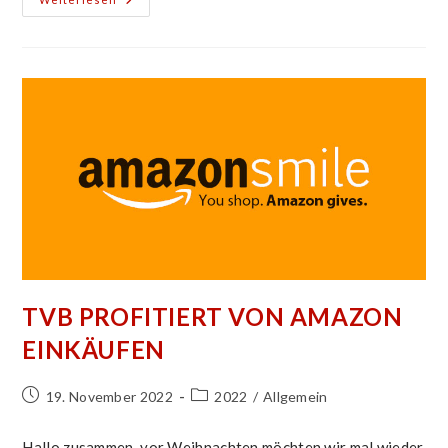
Paare
Reisen
In
Die
Schweiz
TVB PROFITIERT VON AMAZON
EINKÄUFEN
Beitrag
Beitrags-
19. November 2022
2022
/
Allgemein
veröffentlicht:
Kategorie:
Hallo zusammen, vor Weihnachten möchten wir mal wieder