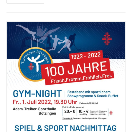
Für
Vereine
–
Endspurt