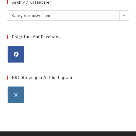
Archiv / Kategorien
Archiv
Kategorie auswählen
/
Kategorien
Folgt Uns Auf Facebook
Opens
in
RRC Bötzingen Auf Instagram
a
new
tab
Opens
in
a
new