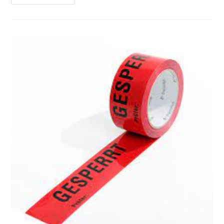
Auftritt
Des
RRC
Bei
Der
Gym
Night