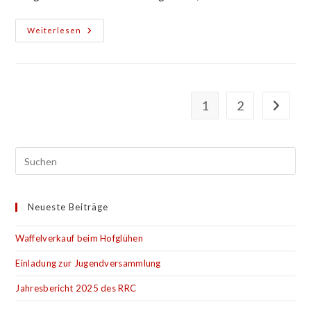
100
Weiterlesen
Jahre
Turnverein
–
Kartenvorverkauf
1
2
Gehe zu
Neueste Beiträge
Waffelverkauf beim Hofglühen
Einladung zur Jugendversammlung
Jahresbericht 2025 des RRC