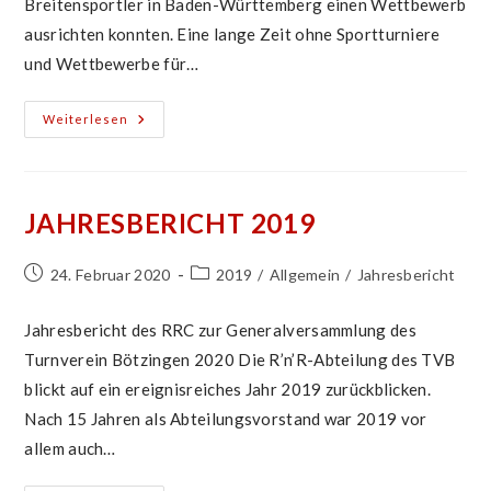
Breitensportler in Baden-Württemberg einen Wettbewerb
ausrichten konnten. Eine lange Zeit ohne Sportturniere
und Wettbewerbe für…
16.
Weiterlesen
Bötzinger
Kaiserstuhl-
Cup
2022
JAHRESBERICHT 2019
Beitrag
Beitrags-
24. Februar 2020
2019
/
Allgemein
/
Jahresbericht
veröffentlicht:
Kategorie:
Jahresbericht des RRC zur Generalversammlung des
Turnverein Bötzingen 2020 Die R’n’R-Abteilung des TVB
blickt auf ein ereignisreiches Jahr 2019 zurückblicken.
Nach 15 Jahren als Abteilungsvorstand war 2019 vor
allem auch…