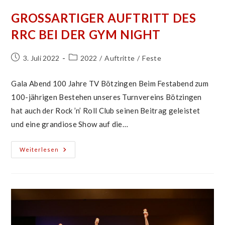
GROSSARTIGER AUFTRITT DES R
RC BEI DER GYM NIGHT
Beitrag
Beitrags-
3. Juli 2022
2022
/
Auftritte
/
Feste
veröffentlicht:
Kategorie:
Gala Abend 100 Jahre TV Bötzingen Beim Festabend zum
100-jährigen Bestehen unseres Turnvereins Bötzingen
hat auch der Rock ’n’ Roll Club seinen Beitrag geleistet
und eine grandiose Show auf die…
Großartiger
Weiterlesen
Auftritt
Des
RRC
Bei
Der
Gym
Night