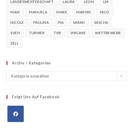
LANDESMEISTERSCHAFT
LAURA
LEON
LM
MAIK
MANUELA
MARK
MARVIN
NICO
NICOLE
PAULINA
PIA
SARAH
SASCHA
SVEN
TURNIER
TVB
VIRGINIE
WETTBEWERB
ZELL
Archiv / Kategorien
Archiv
Kategorie auswählen
/
Kategorien
Folgt Uns Auf Facebook
Opens
in