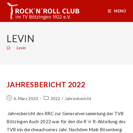
Zum
Inhalt
MENÜ
springen
LEVIN
>
Levin
JAHRESBERICHT 2022
Beitrag
Beitrags-
6. März 2023
2022
/
Jahresbericht
veröffentlicht:
Kategorie:
Jahresbericht des RRC zur Generalversammlung der TVB
Bötzingen Auch 2022 war für den die R ’n’ R-Abteilung des
TVB ein durchwachsenes Jahr. Nachdem Maik Bösenberg