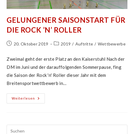
GELUNGENER SAISONSTART FÜR
DIE ROCK ’N’ ROLLER
Beitrag
Beitrags-
20. Oktober 2019
2019
/
Auftritte
/
Wettbewerbe
veröffentlicht:
Kategorie:
Zweimal geht der erste Platz an den Kaiserstuhl Nach der
DM im Juni und der darauffolgenden Sommerpause, fing
die Saison der Rock 'n' Roller dieser Jahr mit dem
Breitensportwettbewerb in…
Gelungener
Weiterlesen
Saisonstart
Für
Die
Rock
’n’
Roller