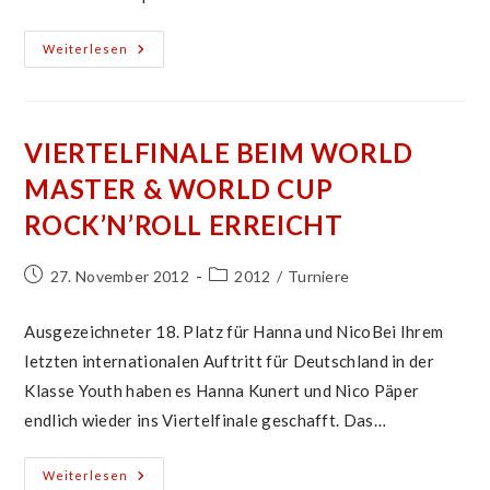
Bötzinger
Weiterlesen
Auf
Treppchen
Bei
Deutscher
Meisterschaft
VIERTELFINALE BEIM WORLD
MASTER & WORLD CUP
ROCK’N’ROLL ERREICHT
Beitrag
Beitrags-
27. November 2012
2012
/
Turniere
veröffentlicht:
Kategorie:
Ausgezeichneter 18. Platz für Hanna und NicoBei Ihrem
letzten internationalen Auftritt für Deutschland in der
Klasse Youth haben es Hanna Kunert und Nico Päper
endlich wieder ins Viertelfinale geschafft. Das…
Viertelfinale
Weiterlesen