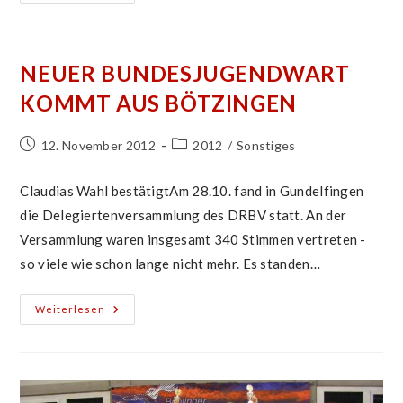
Beim
World
Master
&
World
Cup
NEUER BUNDESJUGENDWART
Rock’n’Roll
Erreicht
KOMMT AUS BÖTZINGEN
Beitrag
Beitrags-
12. November 2012
2012
/
Sonstiges
veröffentlicht:
Kategorie:
Claudias Wahl bestätigtAm 28.10. fand in Gundelfingen
die Delegiertenversammlung des DRBV statt. An der
Versammlung waren insgesamt 340 Stimmen vertreten -
so viele wie schon lange nicht mehr. Es standen…
Neuer
Weiterlesen
Bundesjugendwart
Kommt
Aus
Bötzingen