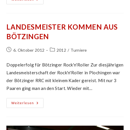
Turnierwochenende
Der
Bötzinger
Rock’n‘Roller
LANDESMEISTER KOMMEN AUS
BÖTZINGEN
Beitrag
Beitrags-
6. Oktober 2012
2012
/
Turniere
veröffentlicht:
Kategorie:
Doppelerfolg für Bötzinger Rock'n'Roller Zur diesjährigen
Landesmeisterschaft der Rock'n'Roller in Plochingen war
der Bötzinger RRC mit kleinem Kader gereist. Mit nur 3
Paaren ging man an den Start. Wieder mit…
Landesmeister
Weiterlesen
Kommen
Aus
Bötzingen