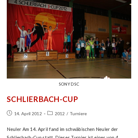
SONY DSC
SCHLIERBACH-CUP
Beitrag
Beitrags-
14. April 2012
2012
/
Turniere
veröffentlicht:
Kategorie:
Neuler Am 14. April fand im schwäbischen Neuler der
Schlierbach-Cup statt. Dieses Turnier ist eines von 4