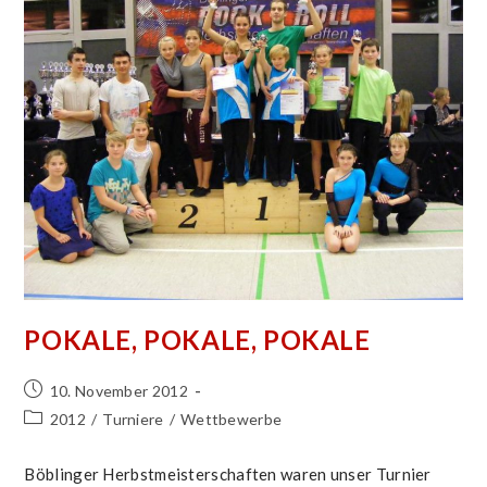
POKALE, POKALE, POKALE
Beitrag
10. November 2012
veröffentlicht:
Beitrags-
2012
/
Turniere
/
Wettbewerbe
Kategorie:
Böblinger Herbstmeisterschaften waren unser Turnier