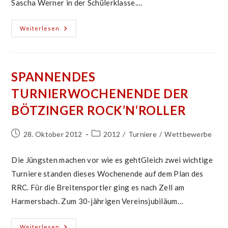
Sascha Werner in der Schülerklasse.…
Bötzinger
Weiterlesen
Rock’n’Roller
Im
Finale
SPANNENDES
TURNIERWOCHENENDE DER
BÖTZINGER ROCK’N‘ROLLER
Beitrag
Beitrags-
28. Oktober 2012
2012
/
Turniere
/
Wettbewerbe
veröffentlicht:
Kategorie:
Die Jüngsten machen vor wie es gehtGleich zwei wichtige
Turniere standen dieses Wochenende auf dem Plan des
RRC. Für die Breitensportler ging es nach Zell am
Harmersbach. Zum 30-jährigen Vereinsjubiläum…
Spannendes
Weiterlesen