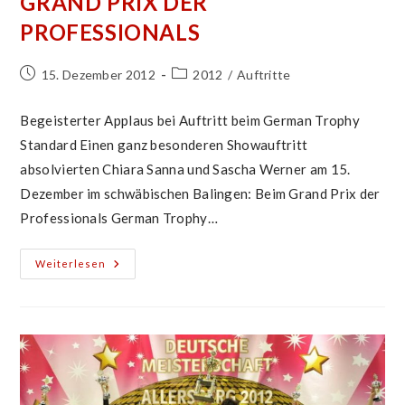
GRAND PRIX DER
PROFESSIONALS
Beitrag
Beitrags-
15. Dezember 2012
2012
/
Auftritte
veröffentlicht:
Kategorie:
Begeisterter Applaus bei Auftritt beim German Trophy
Standard Einen ganz besonderen Showauftritt
absolvierten Chiara Sanna und Sascha Werner am 15.
Dezember im schwäbischen Balingen: Beim Grand Prix der
Professionals German Trophy…
Bötzinger
Weiterlesen
Paar
Rockt
Den
Grand
Prix
Der
Professionals