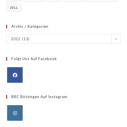
ZELL
Archiv / Kategorien
Archiv
2012 (13)
/
Kategorien
Folgt Uns Auf Facebook
Opens
in
RRC Bötzingen Auf Instagram
a
new
tab
Opens