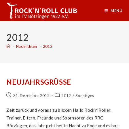
Zum
Inhalt
MENÜ
springen
2012
>
Nachrichten
>
2012
NEUJAHRSGRÜSSE
Beitrag
Beitrags-
31. Dezember 2012
2012
/
Sonstiges
veröffentlicht:
Kategorie:
Zeit zurück und voraus zu blicken Hallo Rock'n'Roller,
Trainer, Eltern, Freunde und Spornsoren des RRC
Bötzingen, das Jahr geht heute Nacht zu Ende und es hat