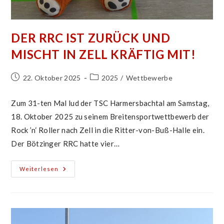
DER RRC IST ZURÜCK UND
MISCHT IN ZELL KRÄFTIG MIT!
Beitrag
Beitrags-
22. Oktober 2025
2025
/
Wettbewerbe
veröffentlicht:
Kategorie:
Zum 31-ten Mal lud der TSC Harmersbachtal am Samstag,
18. Oktober 2025 zu seinem Breitensportwettbewerb der
Rock ’n‘ Roller nach Zell in die Ritter-von-Buß-Halle ein.
Der Bötzinger RRC hatte vier…
Der
Weiterlesen
RRC
Ist
Zurück
Und
Mischt
In
Zell