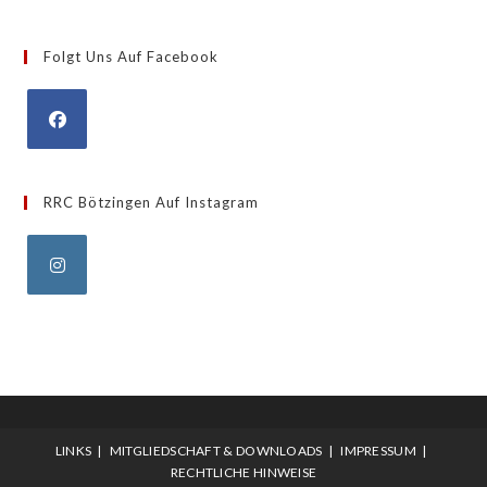
/
Kategorien
Folgt Uns Auf Facebook
Opens
in
RRC Bötzingen Auf Instagram
a
new
tab
Opens
in
a
new
tab
LINKS
MITGLIEDSCHAFT & DOWNLOADS
IMPRESSUM
RECHTLICHE HINWEISE