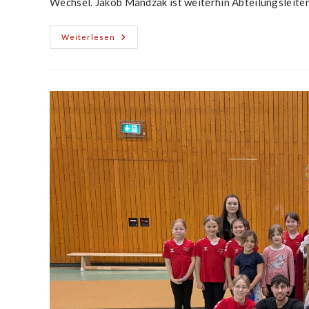
Wechsel. Jakob Mandzak ist weiterhin Abteilungsleiter
Jahresbericht
Weiterlesen
2025
Des
RRC