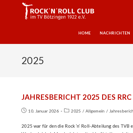
Zum
Inhalt
springen
HOME
NACHRICHTEN
2025
JAHRESBERICHT 2025 DES RRC
Beitrag
Beitrags-
10. Januar 2026
2025
/
Allgemein
/
Jahresberic
veröffentlicht:
Kategorie:
2025 war für den die Rock ’n’ Roll-Abteilung des TVB e