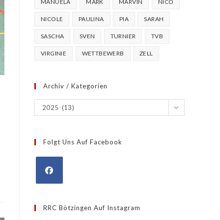
MANUELA
MARK
MARVIN
NICO
NICOLE
PAULINA
PIA
SARAH
SASCHA
SVEN
TURNIER
TVB
VIRGINIE
WETTBEWERB
ZELL
Archiv / Kategorien
Archiv
2025 (13)
/
Kategorien
Folgt Uns Auf Facebook
Opens
in
RRC Bötzingen Auf Instagram
a