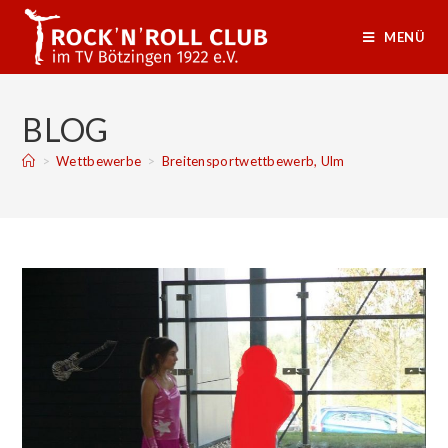
MENÜ
BLOG
>
Wettbewerbe
>
Breitensportwettbewerb, Ulm