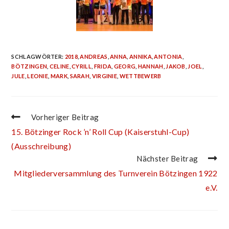
SCHLAGWÖRTER
:
2018
,
ANDREAS
,
ANNA
,
ANNIKA
,
ANTONIA
,
BÖTZINGEN
,
CELINE
,
CYRILL
,
FRIDA
,
GEORG
,
HANNAH
,
JAKOB
,
JOEL
,
JULE
,
LEONIE
,
MARK
,
SARAH
,
VIRGINIE
,
WETTBEWERB
Vorheriger Beitrag
15. Bötzinger Rock ’n’ Roll Cup (Kaiserstuhl-Cup)
(Ausschreibung)
Nächster Beitrag
Mitgliederversammlung des Turnverein Bötzingen 1922
e.V.