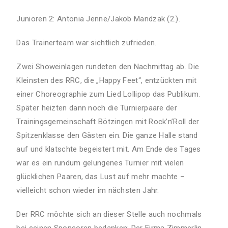
Junioren 2: Antonia Jenne/Jakob Mandzak (2.).
Das Trainerteam war sichtlich zufrieden.
Zwei Showeinlagen rundeten den Nachmittag ab. Die
Kleinsten des RRC, die „Happy Feet“, entzückten mit
einer Choreographie zum Lied Lollipop das Publikum.
Später heizten dann noch die Turnierpaare der
Trainingsgemeinschaft Bötzingen mit Rock’n’Roll der
Spitzenklasse den Gästen ein. Die ganze Halle stand
auf und klatschte begeistert mit. Am Ende des Tages
war es ein rundum gelungenes Turnier mit vielen
glücklichen Paaren, das Lust auf mehr machte –
vielleicht schon wieder im nächsten Jahr.
Der RRC möchte sich an dieser Stelle auch nochmals
bei seinen Sponsoren bedanken: Der Firma Zimmerlin