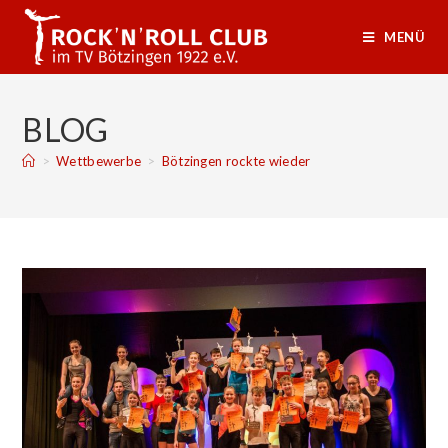
MENÜ
BLOG
>
Wettbewerbe
>
Bötzingen rockte wieder