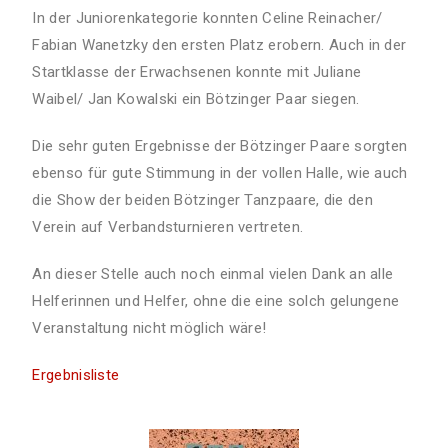
In der Juniorenkategorie konnten Celine Reinacher/
Fabian Wanetzky den ersten Platz erobern. Auch in der
Startklasse der Erwachsenen konnte mit Juliane
Waibel/ Jan Kowalski ein Bötzinger Paar siegen.
Die sehr guten Ergebnisse der Bötzinger Paare sorgten
ebenso für gute Stimmung in der vollen Halle, wie auch
die Show der beiden Bötzinger Tanzpaare, die den
Verein auf Verbandsturnieren vertreten.
An dieser Stelle auch noch einmal vielen Dank an alle
Helferinnen und Helfer, ohne die eine solch gelungene
Veranstaltung nicht möglich wäre!
Ergebnisliste