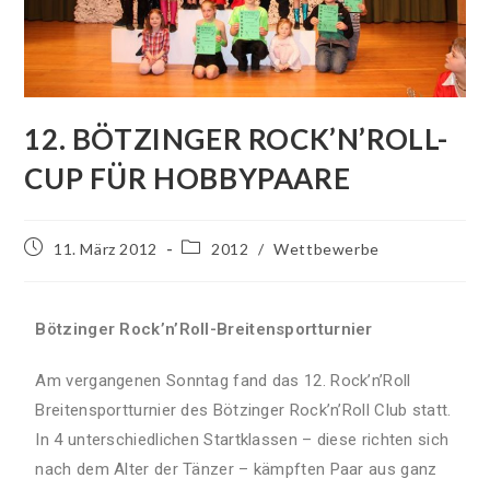
12. BÖTZINGER ROCK’N’ROLL-
CUP FÜR HOBBYPAARE
11. März 2012
2012
/
Wettbewerbe
Bötzinger Rock’n’Roll-Breitensportturnier
Am vergangenen Sonntag fand das 12. Rock’n’Roll
Breitensportturnier des Bötzinger Rock’n’Roll Club statt.
In 4 unterschiedlichen Startklassen – diese richten sich
nach dem Alter der Tänzer – kämpften Paar aus ganz