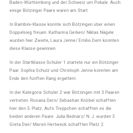
Baden-Württemberg und der Schweiz um Pokale. Auch
einige Bötzinger Paare waren am Start.
In Bambini-Klasse konnte sich Bötzingen über einen
Doppelsieg freuen. Katharina Gerken/ Niklas Nägele
wurden hier Zweite, Laura Jenne/ Emilio Dern konnten
diese Klasse gewinnen.
In der Startklasse Schüler 1 startete nur ein Bötzinger
Paar. Sophia Schulz und Christoph Jenne konnten am
Ende den fünften Rang ergattern.
In der Kategorie Schüler 2 war Bötzingen mit 3 Paaren
vertreten. Rosana Dern/ Sebastian Knöbel schafften
hier den 5. Platz. Aufs Treppchen schafften es die
beiden anderen Paare. Julia Bednarz/ N. J. wurden 3.
Greta Dier/ Marvin Hertweck schafften Platz 2.