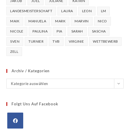
JAKOB
JOEL
JULIANE
KATRIN
LANDESMEISTERSCHAFT
LAURA
LEON
LM
MAIK
MANUELA
MARK
MARVIN
NICO
NICOLE
PAULINA
PIA
SARAH
SASCHA
SVEN
TURNIER
TVB
VIRGINIE
WETTBEWERB
ZELL
Archiv / Kategorien
Archiv
Kategorie auswählen
/
Kategorien
Folgt Uns Auf Facebook