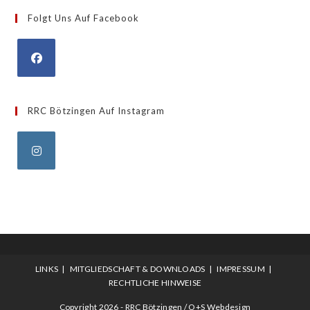
Kategorien
Folgt Uns Auf Facebook
Opens
in
RRC Bötzingen Auf Instagram
a
new
tab
Opens
in
a
new
tab
LINKS
MITGLIEDSCHAFT & DOWNLOADS
IMPRESSUM
RECHTLICHE HINWEISE
Copyright 2026 - RRC Bötzingen / O+S Webdesign