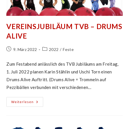
VEREINSJUBILÄUM TVB – DRUMS
ALIVE
Beitrag
Beitrags-
9. März 2022
2022
/
Feste
veröffentlicht:
Kategorie:
Zum Festabend anlässlich des TVB Jubiläums am Freitag,
1. Juli 2022 planen Karin Stählin und Uschi Torn einen
Drums Alive Auftritt. (Drums Alive = Trommeln auf
Pezzibällen verbunden mit verschiedenen…
Vereinsjubiläum
Weiterlesen
TVB
–
Drums
Alive