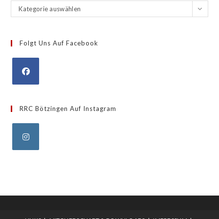
Archiv
Kategorie auswählen
/
Kategorien
Folgt Uns Auf Facebook
Opens
in
RRC Bötzingen Auf Instagram
a
new
tab
Opens
in
a
new
tab