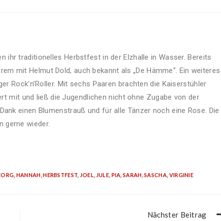
hr traditionelles Herbstfest in der Elzhalle in Wasser. Bereits
em mit Helmut Dold, auch bekannt als „De Hämme“. Ein weiteres
ger Rock’n’Roller. Mit sechs Paaren brachten die Kaiserstühler
tert mit und ließ die Jugendlichen nicht ohne Zugabe von der
 Dank einen Blumenstrauß und für alle Tänzer noch eine Rose. Die
 gerne wieder.
EORG
,
HANNAH
,
HERBSTFEST
,
JOEL
,
JULE
,
PIA
,
SARAH
,
SASCHA
,
VIRGINIE
Nächster Beitrag