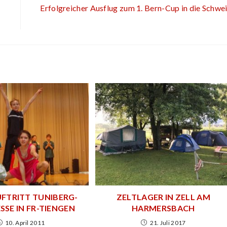
Erfolgreicher Ausflug zum 1. Bern-Cup in die Schwe
TRITT TUNIBERG-
ZELTLAGER IN ZELL AM
SE IN FR-TIENGEN
HARMERSBACH
10. April 2011
21. Juli 2017