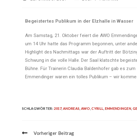
Begeistertes Publikum in der Elzhalle in Wasser
Am Samstag, 21. Oktober feiert die AWO Emmendingen i
um 14 Uhr hatte das Programm begonnen, unter ander
Highlight des Nachmittags war der Auftritt der Bötzin
Schwung in die volle Halle. Der Saal klatschte begeis
Bühne. Für Trainerin Claudia Baldenhofer gab es zum
Emmendinger waren ein tolles Publikum – wir kommen
SCHLAGWÖRTER
:
2017
,
ANDREAS
,
AWO
,
CYRILL
,
EMMENDINGEN
,
G
Vorheriger Beitrag