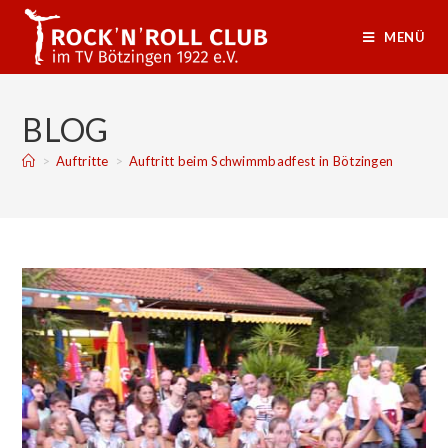
MENÜ
BLOG
>
Auftritte
>
Auftritt beim Schwimmbadfest in Bötzingen