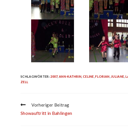
SCHLAGWÖRTER
:
2007
,
ANN-KATHRIN
,
CELINE
,
FLORIAN
,
JULIANE
,
L
ZELL
Vorheriger Beitrag
Showauftritt in Bahlingen