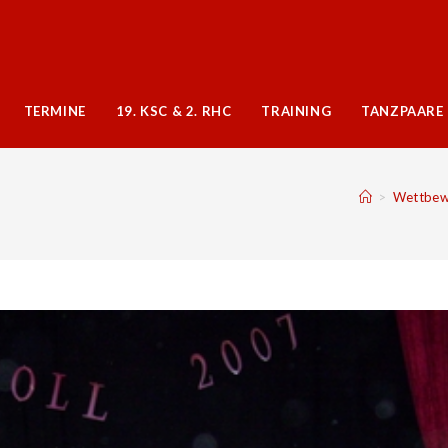
TERMINE
19. KSC & 2. RHC
TRAINING
TANZPAARE
>
Wettbew