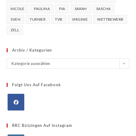
NICOLE
PAULINA
PIA
SARAH
SASCHA
SVEN
TURNIER
TVB
VIRGINIE
WETTBEWERB
ZELL
Archiv / Kategorien
Archiv
Kategorie auswählen
/
Kategorien
Folgt Uns Auf Facebook
Opens
in
RRC Bötzingen Auf Instagram
a