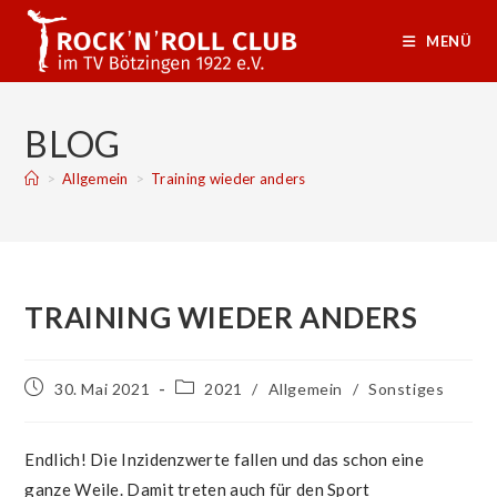
Zum
Inhalt
MENÜ
springen
BLOG
>
Allgemein
>
Training wieder anders
TRAINING WIEDER ANDERS
Beitrag
Beitrags-
30. Mai 2021
2021
/
Allgemein
/
Sonstiges
veröffentlicht:
Kategorie:
Endlich! Die Inzidenzwerte fallen und das schon eine
ganze Weile. Damit treten auch für den Sport