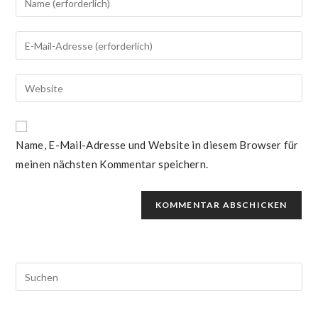
deinen
Namen
Gib
oder
deine
Benutzernamen
E-
Gib
zum
Mail-
deine
Kommentieren
Adresse
Website-
ein
zum
URL
Name, E-Mail-Adresse und Website in diesem Browser für
Kommentieren
ein
ein
meinen nächsten Kommentar speichern.
(optional)