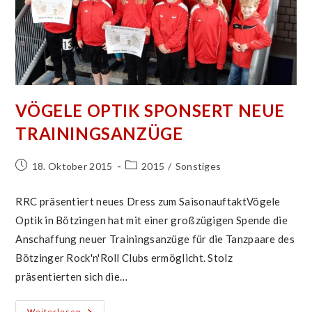
VÖGELE OPTIK SPONSERT NEUE
TRAININGSANZÜGE
Beitrag
Beitrags-
18. Oktober 2015
2015
/
Sonstiges
veröffentlicht:
Kategorie:
RRC präsentiert neues Dress zum SaisonauftaktVögele
Optik in Bötzingen hat mit einer großzügigen Spende die
Anschaffung neuer Trainingsanzüge für die Tanzpaare des
Bötzinger Rock'n'Roll Clubs ermöglicht. Stolz
präsentierten sich die…
Vögele
Weiterlesen