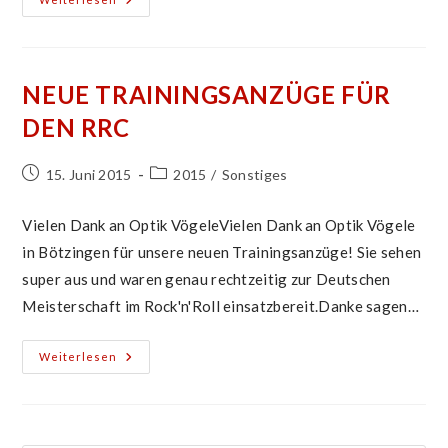
Optik
Sponsert
Neue
Trainingsanzüge
NEUE TRAININGSANZÜGE FÜR
DEN RRC
Beitrag
Beitrags-
15. Juni 2015
2015
/
Sonstiges
veröffentlicht:
Kategorie:
Vielen Dank an Optik VögeleVielen Dank an Optik Vögele
in Bötzingen für unsere neuen Trainingsanzüge! Sie sehen
super aus und waren genau rechtzeitig zur Deutschen
Meisterschaft im Rock'n'Roll einsatzbereit.Danke sagen…
Neue
Weiterlesen
Trainingsanzüge
Für
Den
RRC