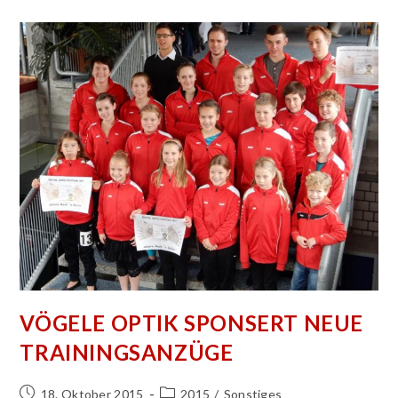
Unsere
Minis
VÖGELE OPTIK SPONSERT NEUE
TRAININGSANZÜGE
Beitrag
Beitrags-
18. Oktober 2015
2015
/
Sonstiges