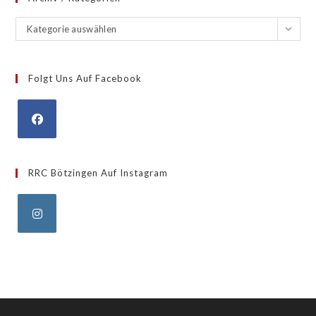
Archiv
Kategorie auswählen
/
Kategorien
Folgt Uns Auf Facebook
Opens
in
RRC Bötzingen Auf Instagram
a
new
tab
Opens
in
a
new
tab