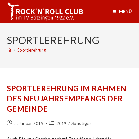
Zum
Inhalt
MENÜ
springen
SPORTLEREHRUNG
>
Sportlerehrung
SPORTLEREHRUNG IM RAHMEN
DES NEUJAHRSEMPFANGS DER
GEMEINDE
Beitrag
Beitrags-
5. Januar 2019
2019
/
Sonstiges
veröffentlicht:
Kategorie: