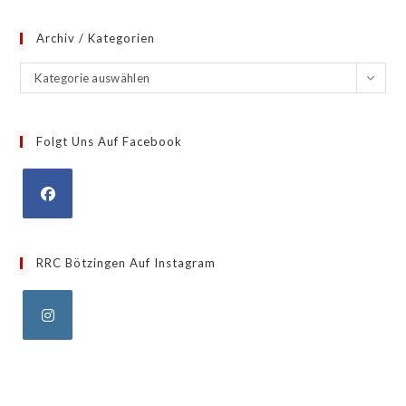
Archiv / Kategorien
Archiv
Kategorie auswählen
/
Kategorien
Folgt Uns Auf Facebook
Opens
in
RRC Bötzingen Auf Instagram
a
new
tab
Opens
in
a