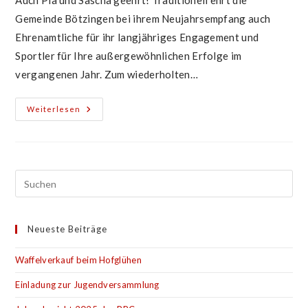
Auch Pia und Sascha geehrt! Traditionell ehrt die
Gemeinde Bötzingen bei ihrem Neujahrsempfang auch
Ehrenamtliche für ihr langjähriges Engagement und
Sportler für Ihre außergewöhnlichen Erfolge im
vergangenen Jahr. Zum wiederholten…
Sportlerehrung
Weiterlesen
Im
Rahmen
Des
Neujahrsempfangs
Der
Gemeinde
Neueste Beiträge
Waffelverkauf beim Hofglühen
Einladung zur Jugendversammlung