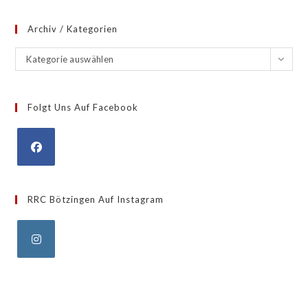
Archiv / Kategorien
Archiv
Kategorie auswählen
/
Kategorien
Folgt Uns Auf Facebook
Opens
in
RRC Bötzingen Auf Instagram
a
new
tab
Opens
in
a