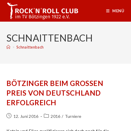
Zum
Inhalt
MENÜ
springen
SCHNAITTENBACH
>
Schnaittenbach
BÖTZINGER BEIM GROSSEN P
REIS VON DEUTSCHLAND E
RFOLGREICH
Beitrag
Beitrags-
12. Juni 2016
2016
/
Turniere
veröffentlicht:
Kategorie: