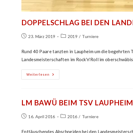
DOPPELSCHLAG BEI DEN LAND
Beitrag
Beitrags-
23. März 2019
2019
/
Turniere
veröffentlicht:
Kategorie:
Rund 40 Paare tanzten in Laupheim um die begehrten T
Landesmeisterschaften im Rock'n'Roll im oberschwäbi
Doppelschlag
Weiterlesen
Bei
Den
Landesmeisterschaften
Ba-
Wü
2019
LM BAWÜ BEIM TSV LAUPHEI
Beitrag
Beitrags-
16. April 2016
2016
/
Turniere
veröffentlicht:
Kategorie:
Enttäuschendes Abschneiden bei den Landesmeistersch