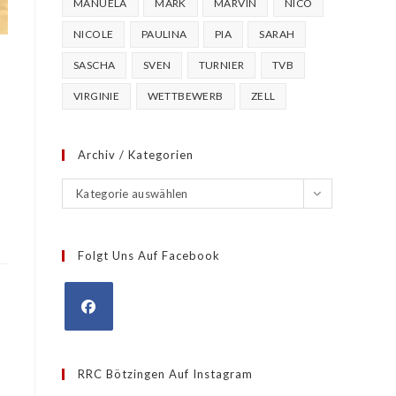
MANUELA
MARK
MARVIN
NICO
NICOLE
PAULINA
PIA
SARAH
SASCHA
SVEN
TURNIER
TVB
VIRGINIE
WETTBEWERB
ZELL
Archiv / Kategorien
Archiv
Kategorie auswählen
/
Kategorien
Folgt Uns Auf Facebook
Opens
in
RRC Bötzingen Auf Instagram
a