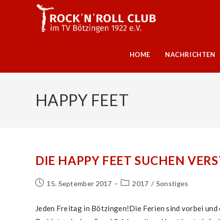
Zum
Inhalt
springen
HOME
NACHRICHTEN
HAPPY FEET
DIE HAPPY FEET SUCHEN VER
Beitrag
Beitrags-
15. September 2017
2017
/
Sonstiges
veröffentlicht:
Kategorie:
Jeden Freitag in Bötzingen!Die Ferien sind vorbei und