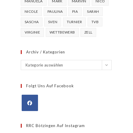
MANUELA
MARK
MARVIN
NICO
NICOLE
PAULINA
PIA
SARAH
SASCHA
SVEN
TURNIER
TVB
VIRGINIE
WETTBEWERB
ZELL
Archiv / Kategorien
Archiv
Kategorie auswählen
/
Kategorien
Folgt Uns Auf Facebook
Opens
in
RRC Bötzingen Auf Instagram
a