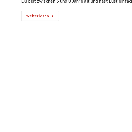
Du bist zwischen 5 und 8 Jahre alt und hast Lust einfa
Die
Weiterlesen
Happy
Feet
Suchen
Verstärkung