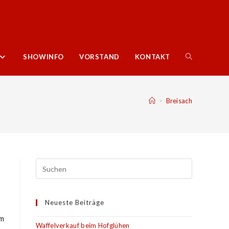
WEBSITE-
SHOWINFO
VORSTAND
KONTAKT
SUCHE
>
Breisach
UMSCHALTE
Neueste Beiträge
em
Waffelverkauf beim Hofglühen