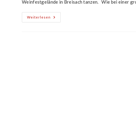
Weinfestgelände in Breisach tanzen. Wie bei einer g
Showauftritt
Weiterlesen
Beim
Bereichsweinfest
In
Breisach