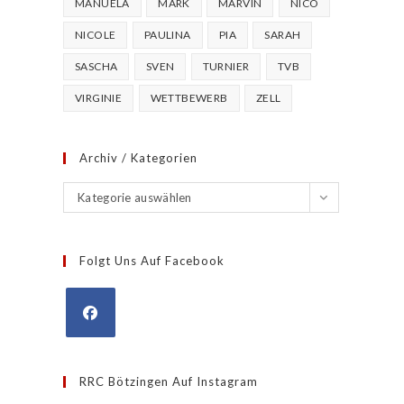
MANUELA
MARK
MARVIN
NICO
NICOLE
PAULINA
PIA
SARAH
SASCHA
SVEN
TURNIER
TVB
VIRGINIE
WETTBEWERB
ZELL
Archiv / Kategorien
Archiv
Kategorie auswählen
/
Kategorien
Folgt Uns Auf Facebook
Opens
in
RRC Bötzingen Auf Instagram
a