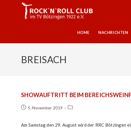
Zum
Inhalt
springen
HOME
NACHRICHTEN
BREISACH
SHOWAUFTRITT BEIM BEREICHSWEINF
Beitrag
Beitrags-
5. November 2019
veröffentlicht:
Kategorie:
Am Samstag den 29. August wird der RRC Bötzingen ei