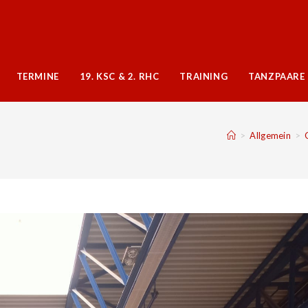
TERMINE
19. KSC & 2. RHC
TRAINING
TANZPAARE
>
Allgemein
>