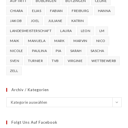
AUFTRITT
BÖBLINGEN
BÖTZINGEN
CELINE
CHIARA
ELIAS
FABIAN
FREIBURG
HANNA
JAKOB
JOEL
JULIANE
KATRIN
LANDESMEISTERSCHAFT
LAURA
LEON
LM
MAIK
MANUELA
MARK
MARVIN
NICO
NICOLE
PAULINA
PIA
SARAH
SASCHA
SVEN
TURNIER
TVB
VIRGINIE
WETTBEWERB
ZELL
Archiv / Kategorien
Archiv
Kategorie auswählen
/
Kategorien
Folgt Uns Auf Facebook