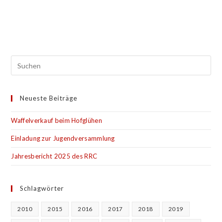
U
H
T
C
E
H
N
E
-
U
N
N
A
D
V
Neueste Beiträge
A
I
Waffelverkauf beim Hofglühen
N
G
A
S
Einladung zur Jugendversammlung
T
I
Jahresbericht 2025 des RRC
I
C
O
H
N
Schlagwörter
T
E
2010
2015
2016
2017
2018
2019
N