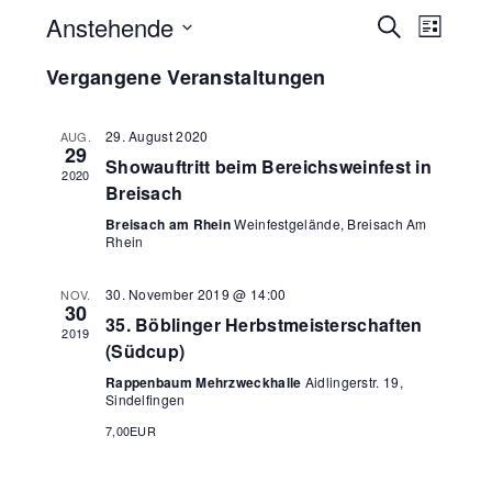
Anstehende
V
V
S
L
u
E
E
i
D
c
Vergangene Veranstaltungen
R
s
R
h
a
t
A
e
A
t
e
N
29. August 2020
AUG.
N
u
29
S
Showauftritt beim Bereichsweinfest in
2020
S
m
T
Breisach
w
T
A
Breisach am Rhein
Weinfestgelände, Breisach Am
ä
A
L
Rhein
h
L
T
30. November 2019 @ 14:00
l
NOV.
U
T
30
35. Böblinger Herbstmeisterschaften
N
e
U
2019
(Südcup)
G
n
N
A
Rappenbaum Mehrzweckhalle
Aidlingerstr. 19,
.
G
Sindelfingen
N
E
7,00EUR
S
N
I
S
C