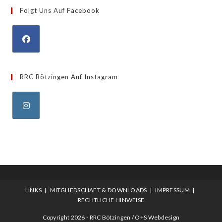
Folgt Uns Auf Facebook
Opens
in
RRC Bötzingen Auf Instagram
a
new
tab
Opens
in
a
new
tab
LINKS
MITGLIEDSCHAFT & DOWNLOADS
IMPRESSUM
RECHTLICHE HINWEISE
Copyright 2026 - RRC Bötzingen / O+S Webdesign